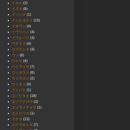
イカル
(2)
イスカ
(8)
イソシギ
(1)
イソヒヨドリ
(15)
イヌワシ
(4)
イワツバメ
(4)
イワヒバリ
(3)
ウグイス
(4)
ウズラシギ
(3)
ウソ
(6)
ウトウ
(4)
ウミアイサ
(7)
ウミガラス
(6)
ウミスズメ
(2)
ウミネコ
(4)
ウミバト
(1)
エゾビタキ
(18)
エゾフクロウ
(3)
エゾライチョウ
(1)
エトピリカ
(1)
エナガ
(13)
エリマキシギ
(7)