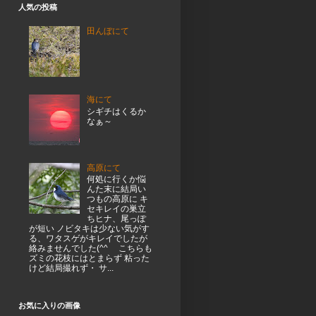
人気の投稿
田んぼにて
海にて
シギチはくるか
なぁ～
高原にて
何処に行くか悩
んた末に結局い
つもの高原に キ
セキレイの巣立
ちヒナ、尾っぽ
が短い ノビタキは少ない気がす
る、ワタスゲがキレイでしたが
絡みませんでした(^^ゞ こちらも
ズミの花枝にはとまらず 粘った
けど結局撮れず・ サ...
お気に入りの画像