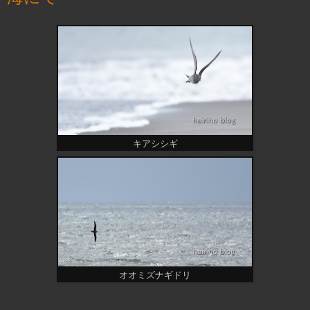
キアシシギ
オオミズナギドリ