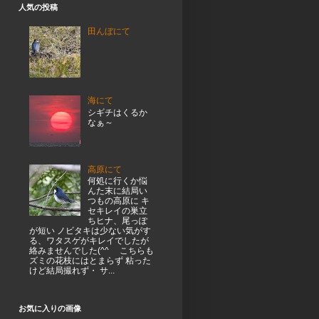
人気の投稿
田んぼにて
海にて
シギチはくるか
なぁ～
高原にて
何処に行くか悩
んた末に結局い
つもの高原に キ
セキレイの巣立
ちヒナ、尾っぽ
が短い ノビタキは少ない気がす
る、ワタスゲがキレイでしたが
絡みませんでした(^^ゞ こちらも
ズミの花枝にはとまらず 粘った
けど結局撮れず・ サ...
お気に入りの画像