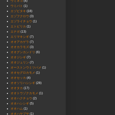
ウミネコ
(4)
ウミバト
(1)
エゾビタキ
(18)
エゾフクロウ
(3)
エゾライチョウ
(1)
エトピリカ
(1)
エナガ
(13)
エリマキシギ
(7)
オオアカゲラ
(7)
オオカラモズ
(3)
オオグンカンドリ
(6)
オオジシギ
(7)
オオジュリン
(7)
オーストンウミツバメ
(1)
オオセグロカモメ
(1)
オオセッカ
(4)
オオソリハシシギ
(28)
オオタカ
(17)
オオトウゾクカモメ
(1)
オオハクチョウ
(2)
オオハシシギ
(5)
オオハム
(1)
オオハヤブサ
(1)