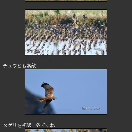
チュウヒも素敵
タゲリを初認、冬ですね