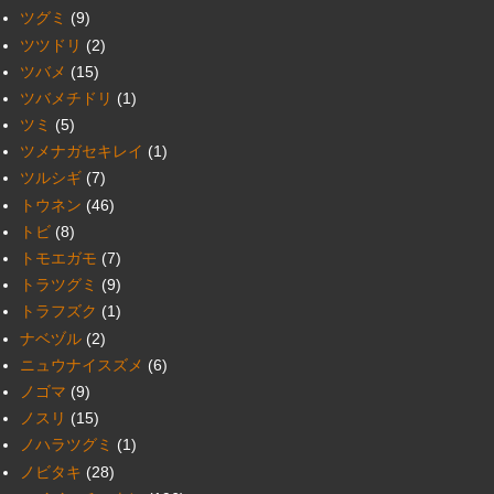
ツグミ
(9)
ツツドリ
(2)
ツバメ
(15)
ツバメチドリ
(1)
ツミ
(5)
ツメナガセキレイ
(1)
ツルシギ
(7)
トウネン
(46)
トビ
(8)
トモエガモ
(7)
トラツグミ
(9)
トラフズク
(1)
ナベヅル
(2)
ニュウナイスズメ
(6)
ノゴマ
(9)
ノスリ
(15)
ノハラツグミ
(1)
ノビタキ
(28)