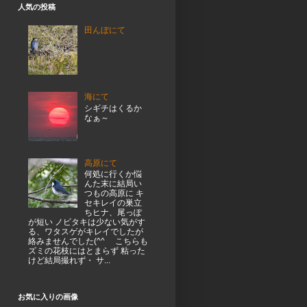
人気の投稿
田んぼにて
海にて
シギチはくるか
なぁ～
高原にて
何処に行くか悩
んた末に結局い
つもの高原に キ
セキレイの巣立
ちヒナ、尾っぽ
が短い ノビタキは少ない気がす
る、ワタスゲがキレイでしたが
絡みませんでした(^^ゞ こちらも
ズミの花枝にはとまらず 粘った
けど結局撮れず・ サ...
お気に入りの画像