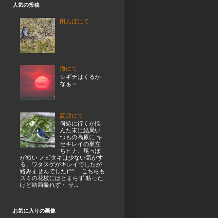
人気の投稿
田んぼにて
海にて
シギチはくるか
なぁ～
高原にて
何処に行くか悩
んた末に結局い
つもの高原に キ
セキレイの巣立
ちヒナ、尾っぽ
が短い ノビタキは少ない気がす
る、ワタスゲがキレイでしたが
絡みませんでした(^^ゞ こちらも
ズミの花枝にはとまらず 粘った
けど結局撮れず・ サ...
お気に入りの画像