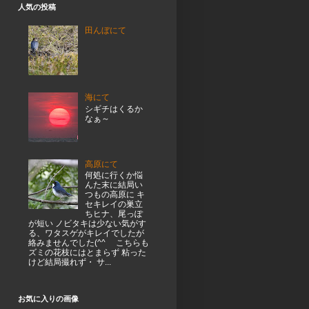
人気の投稿
田んぼにて
海にて
シギチはくるか
なぁ～
高原にて
何処に行くか悩
んた末に結局い
つもの高原に キ
セキレイの巣立
ちヒナ、尾っぽ
が短い ノビタキは少ない気がす
る、ワタスゲがキレイでしたが
絡みませんでした(^^ゞ こちらも
ズミの花枝にはとまらず 粘った
けど結局撮れず・ サ...
お気に入りの画像