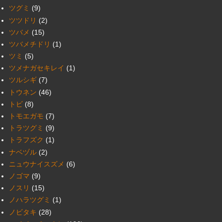
ツグミ
(9)
ツツドリ
(2)
ツバメ
(15)
ツバメチドリ
(1)
ツミ
(5)
ツメナガセキレイ
(1)
ツルシギ
(7)
トウネン
(46)
トビ
(8)
トモエガモ
(7)
トラツグミ
(9)
トラフズク
(1)
ナベヅル
(2)
ニュウナイスズメ
(6)
ノゴマ
(9)
ノスリ
(15)
ノハラツグミ
(1)
ノビタキ
(28)