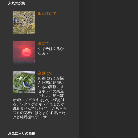
人気の投稿
田んぼにて
海にて
シギチはくるか
なぁ～
高原にて
何処に行くか悩
んた末に結局い
つもの高原に キ
セキレイの巣立
ちヒナ、尾っぽ
が短い ノビタキは少ない気がす
る、ワタスゲがキレイでしたが
絡みませんでした(^^ゞ こちらも
ズミの花枝にはとまらず 粘った
けど結局撮れず・ サ...
お気に入りの画像