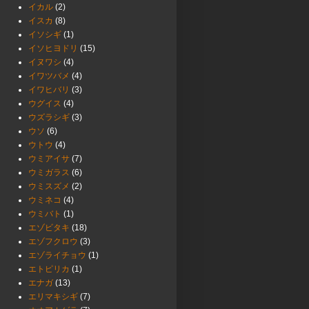
イカル
(2)
イスカ
(8)
イソシギ
(1)
イソヒヨドリ
(15)
イヌワシ
(4)
イワツバメ
(4)
イワヒバリ
(3)
ウグイス
(4)
ウズラシギ
(3)
ウソ
(6)
ウトウ
(4)
ウミアイサ
(7)
ウミガラス
(6)
ウミスズメ
(2)
ウミネコ
(4)
ウミバト
(1)
エゾビタキ
(18)
エゾフクロウ
(3)
エゾライチョウ
(1)
エトピリカ
(1)
エナガ
(13)
エリマキシギ
(7)