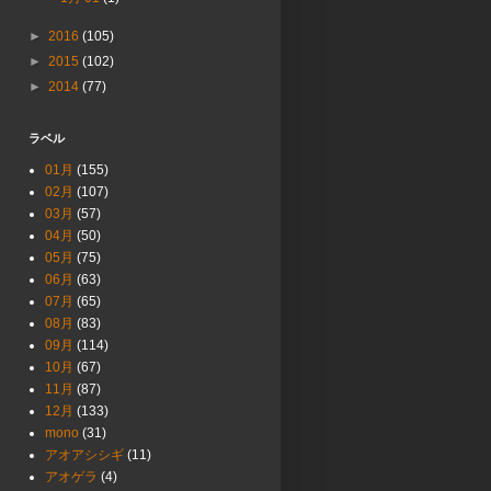
►
2016
(105)
►
2015
(102)
►
2014
(77)
ラベル
01月
(155)
02月
(107)
03月
(57)
04月
(50)
05月
(75)
06月
(63)
07月
(65)
08月
(83)
09月
(114)
10月
(67)
11月
(87)
12月
(133)
mono
(31)
アオアシシギ
(11)
アオゲラ
(4)