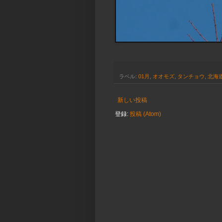
ラベル:
01月
,
オオモズ
,
タンチョウ
,
北海
新しい投稿
登録:
投稿 (Atom)