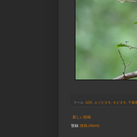
ラベル:
10月
,
エゾビタキ
,
キビタキ
,
千葉
新しい投稿
登録:
投稿 (Atom)