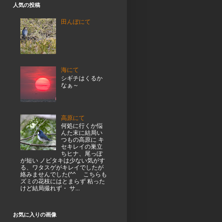
人気の投稿
田んぼにて
海にて
シギチはくるか
なぁ～
高原にて
何処に行くか悩
んた末に結局い
つもの高原に キ
セキレイの巣立
ちヒナ、尾っぽ
が短い ノビタキは少ない気がす
る、ワタスゲがキレイでしたが
絡みませんでした(^^ゞ こちらも
ズミの花枝にはとまらず 粘った
けど結局撮れず・ サ...
お気に入りの画像