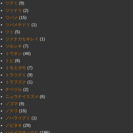
ツグミ
(9)
ツツドリ
(2)
ツバメ
(15)
ツバメチドリ
(1)
ツミ
(5)
ツメナガセキレイ
(1)
ツルシギ
(7)
トウネン
(46)
トビ
(8)
トモエガモ
(7)
トラツグミ
(9)
トラフズク
(1)
ナベヅル
(2)
ニュウナイスズメ
(6)
ノゴマ
(9)
ノスリ
(15)
ノハラツグミ
(1)
ノビタキ
(28)
ハイイロチュウヒ
(196)