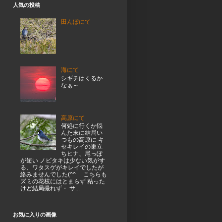
人気の投稿
田んぼにて
海にて
シギチはくるか
なぁ～
高原にて
何処に行くか悩
んた末に結局い
つもの高原に キ
セキレイの巣立
ちヒナ、尾っぽ
が短い ノビタキは少ない気がす
る、ワタスゲがキレイでしたが
絡みませんでした(^^ゞ こちらも
ズミの花枝にはとまらず 粘った
けど結局撮れず・ サ...
お気に入りの画像