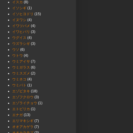
イスカ
(8)
イソシギ
(1)
イソヒヨドリ
(15)
イヌワシ
(4)
イワツバメ
(4)
イワヒバリ
(3)
ウグイス
(4)
ウズラシギ
(3)
ウソ
(6)
ウトウ
(4)
ウミアイサ
(7)
ウミガラス
(6)
ウミスズメ
(2)
ウミネコ
(4)
ウミバト
(1)
エゾビタキ
(18)
エゾフクロウ
(3)
エゾライチョウ
(1)
エトピリカ
(1)
エナガ
(13)
エリマキシギ
(7)
オオアカゲラ
(7)
オオカラモズ
(3)