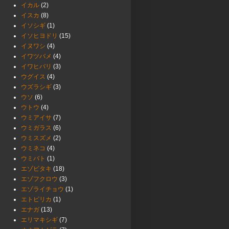
イカル
(2)
イスカ
(8)
イソシギ
(1)
イソヒヨドリ
(15)
イヌワシ
(4)
イワツバメ
(4)
イワヒバリ
(3)
ウグイス
(4)
ウズラシギ
(3)
ウソ
(6)
ウトウ
(4)
ウミアイサ
(7)
ウミガラス
(6)
ウミスズメ
(2)
ウミネコ
(4)
ウミバト
(1)
エゾビタキ
(18)
エゾフクロウ
(3)
エゾライチョウ
(1)
エトピリカ
(1)
エナガ
(13)
エリマキシギ
(7)