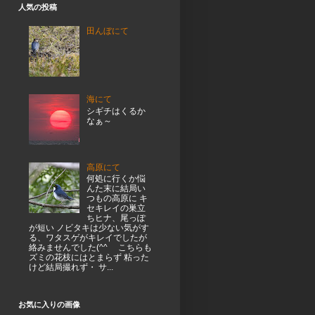
人気の投稿
田んぼにて
海にて
シギチはくるか
なぁ～
高原にて
何処に行くか悩
んた末に結局い
つもの高原に キ
セキレイの巣立
ちヒナ、尾っぽ
が短い ノビタキは少ない気がす
る、ワタスゲがキレイでしたが
絡みませんでした(^^ゞ こちらも
ズミの花枝にはとまらず 粘った
けど結局撮れず・ サ...
お気に入りの画像