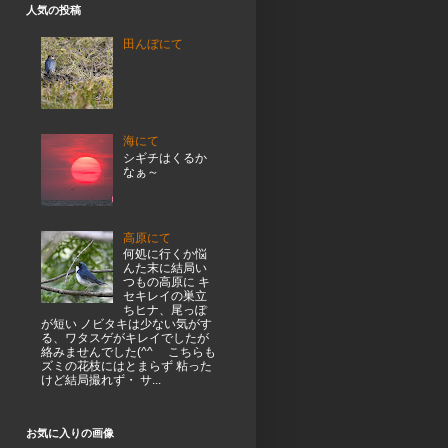
人気の投稿
田んぼにて
海にて
シギチはくるか
なぁ～
高原にて
何処に行くか悩
んた末に結局い
つもの高原に キ
セキレイの巣立
ちヒナ、尾っぽ
が短い ノビタキは少ない気がす
る、ワタスゲがキレイでしたが
絡みませんでした(^^ゞ こちらも
ズミの花枝にはとまらず 粘った
けど結局撮れず・ サ...
お気に入りの画像