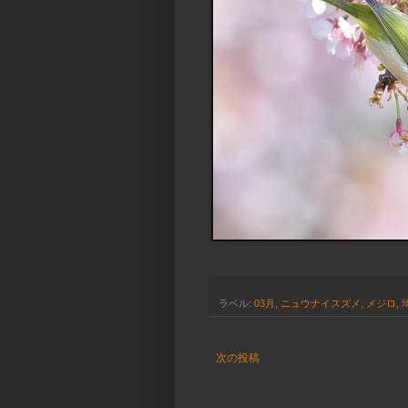
ラベル:
03月
,
ニュウナイスズメ
,
メジロ
,
次の投稿