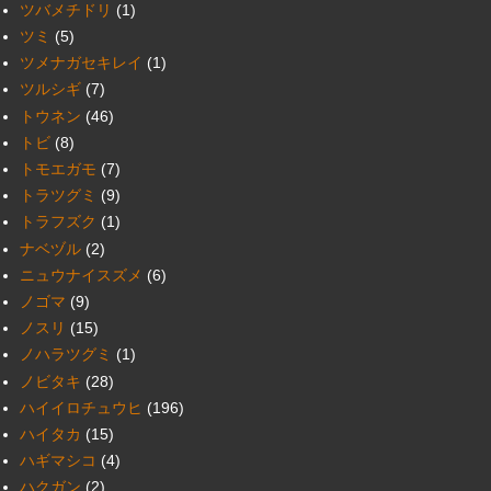
ツバメチドリ
(1)
ツミ
(5)
ツメナガセキレイ
(1)
ツルシギ
(7)
トウネン
(46)
トビ
(8)
トモエガモ
(7)
トラツグミ
(9)
トラフズク
(1)
ナベヅル
(2)
ニュウナイスズメ
(6)
ノゴマ
(9)
ノスリ
(15)
ノハラツグミ
(1)
ノビタキ
(28)
ハイイロチュウヒ
(196)
ハイタカ
(15)
ハギマシコ
(4)
ハクガン
(2)