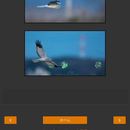
‹
›
ホーム