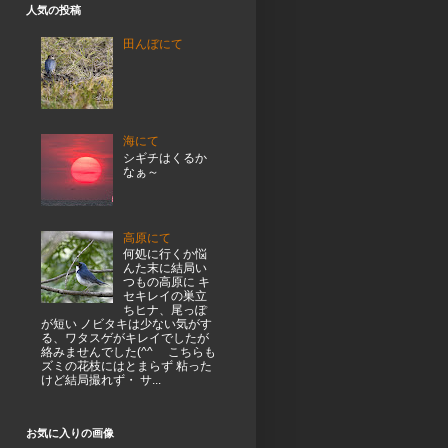
人気の投稿
田んぼにて
海にて
シギチはくるか
なぁ～
高原にて
何処に行くか悩
んた末に結局い
つもの高原に キ
セキレイの巣立
ちヒナ、尾っぽ
が短い ノビタキは少ない気がす
る、ワタスゲがキレイでしたが
絡みませんでした(^^ゞ こちらも
ズミの花枝にはとまらず 粘った
けど結局撮れず・ サ...
お気に入りの画像