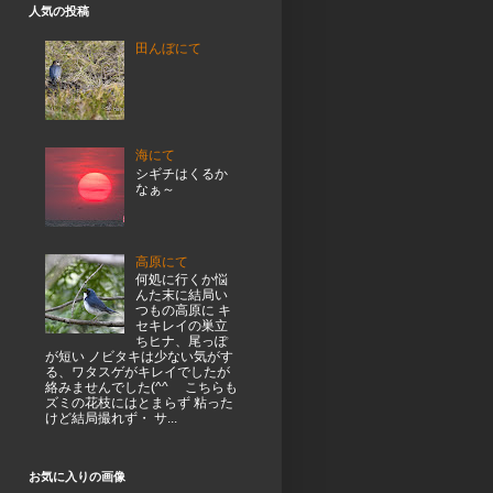
人気の投稿
田んぼにて
海にて
シギチはくるか
なぁ～
高原にて
何処に行くか悩
んた末に結局い
つもの高原に キ
セキレイの巣立
ちヒナ、尾っぽ
が短い ノビタキは少ない気がす
る、ワタスゲがキレイでしたが
絡みませんでした(^^ゞ こちらも
ズミの花枝にはとまらず 粘った
けど結局撮れず・ サ...
お気に入りの画像