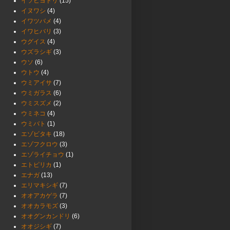
イソヒヨドリ
(15)
イヌワシ
(4)
イワツバメ
(4)
イワヒバリ
(3)
ウグイス
(4)
ウズラシギ
(3)
ウソ
(6)
ウトウ
(4)
ウミアイサ
(7)
ウミガラス
(6)
ウミスズメ
(2)
ウミネコ
(4)
ウミバト
(1)
エゾビタキ
(18)
エゾフクロウ
(3)
エゾライチョウ
(1)
エトピリカ
(1)
エナガ
(13)
エリマキシギ
(7)
オオアカゲラ
(7)
オオカラモズ
(3)
オオグンカンドリ
(6)
オオジシギ
(7)