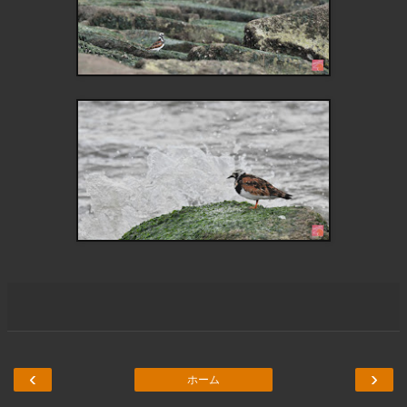
‹
›
ホーム