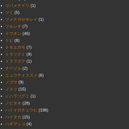
ツバメチドリ
(1)
ツミ
(5)
ツメナガセキレイ
(1)
ツルシギ
(7)
トウネン
(46)
トビ
(8)
トモエガモ
(7)
トラツグミ
(9)
トラフズク
(1)
ナベヅル
(2)
ニュウナイスズメ
(6)
ノゴマ
(9)
ノスリ
(15)
ノハラツグミ
(1)
ノビタキ
(28)
ハイイロチュウヒ
(196)
ハイタカ
(15)
ハギマシコ
(4)