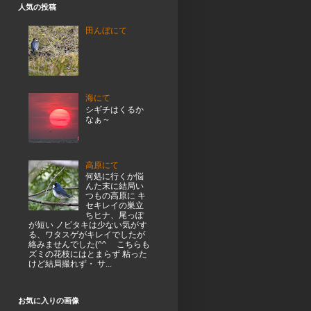
人気の投稿
田んぼにて
海にて
シギチはくるか
なぁ～
高原にて
何処に行くか悩
んた末に結局い
つもの高原に キ
セキレイの巣立
ちヒナ、尾っぽ
が短い ノビタキは少ない気がす
る、ワタスゲがキレイでしたが
絡みませんでした(^^ゞ こちらも
ズミの花枝にはとまらず 粘った
けど結局撮れず・ サ...
お気に入りの画像