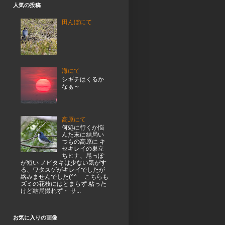
人気の投稿
田んぼにて
海にて
シギチはくるか
なぁ～
高原にて
何処に行くか悩
んた末に結局い
つもの高原に キ
セキレイの巣立
ちヒナ、尾っぽ
が短い ノビタキは少ない気がす
る、ワタスゲがキレイでしたが
絡みませんでした(^^ゞ こちらも
ズミの花枝にはとまらず 粘った
けど結局撮れず・ サ...
お気に入りの画像