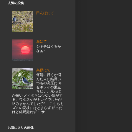
人気の投稿
田んぼにて
海にて
シギチはくるか
なぁ～
高原にて
何処に行くか悩
んた末に結局い
つもの高原に キ
セキレイの巣立
ちヒナ、尾っぽ
が短い ノビタキは少ない気がす
る、ワタスゲがキレイでしたが
絡みませんでした(^^ゞ こちらも
ズミの花枝にはとまらず 粘った
けど結局撮れず・ サ...
お気に入りの画像