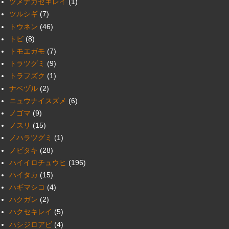
ツメナガセキレイ
(1)
ツルシギ
(7)
トウネン
(46)
トビ
(8)
トモエガモ
(7)
トラツグミ
(9)
トラフズク
(1)
ナベヅル
(2)
ニュウナイスズメ
(6)
ノゴマ
(9)
ノスリ
(15)
ノハラツグミ
(1)
ノビタキ
(28)
ハイイロチュウヒ
(196)
ハイタカ
(15)
ハギマシコ
(4)
ハクガン
(2)
ハクセキレイ
(5)
ハシジロアビ
(4)